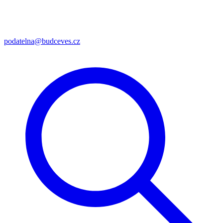
podatelna@budceves.cz