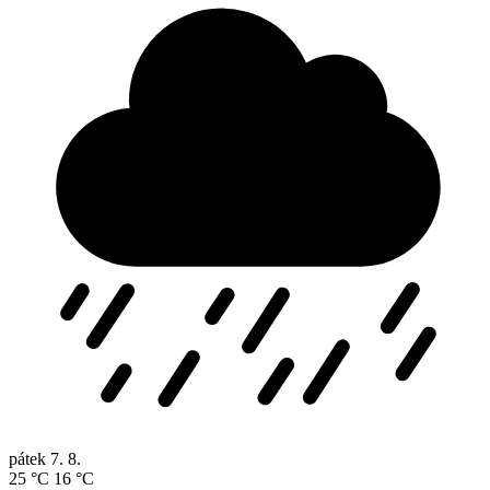
pátek
7. 8.
25 °C
16 °C