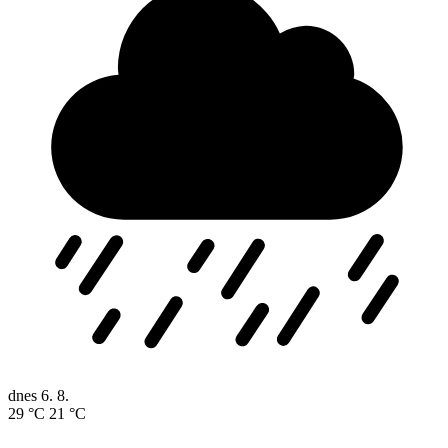
dnes
6. 8.
29 °C
21 °C