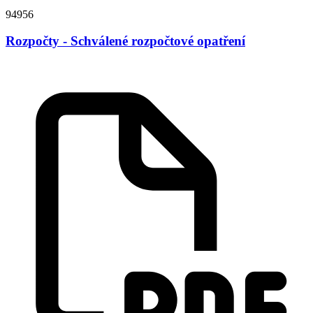
94956
Rozpočty - Schválené rozpočtové opatření