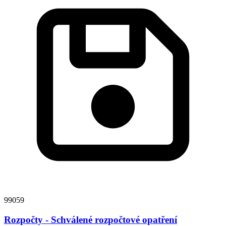
99059
Rozpočty - Schválené rozpočtové opatření