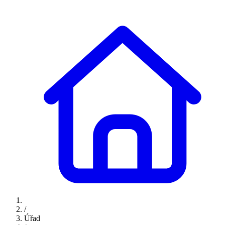
/
Úřad