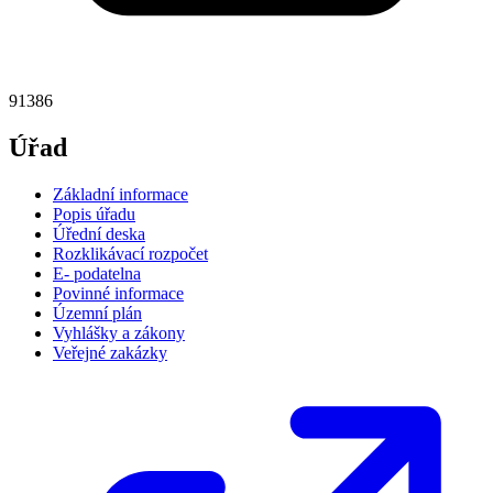
91386
Úřad
Základní informace
Popis úřadu
Úřední deska
Rozklikávací rozpočet
E- podatelna
Povinné informace
Územní plán
Vyhlášky a zákony
Veřejné zakázky