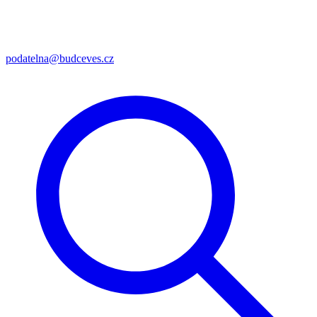
podatelna@budceves.cz