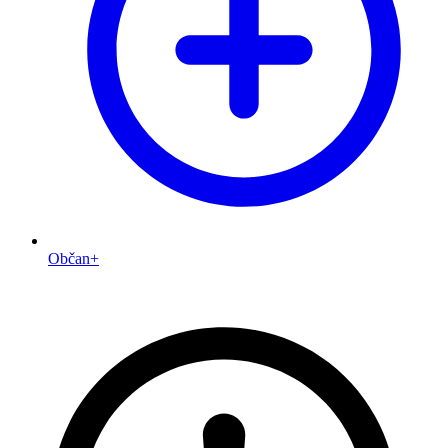
Občan+