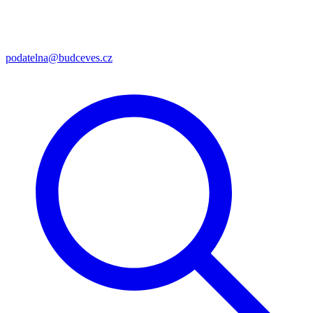
podatelna@budceves.cz