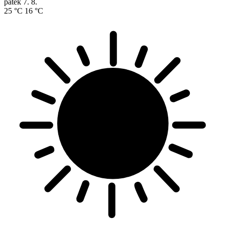
pátek
7. 8.
25 °C
16 °C