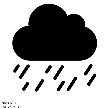
dnes
6. 8.
29 °C
21 °C