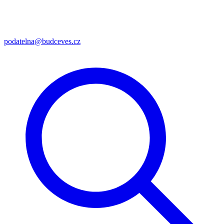
podatelna@budceves.cz