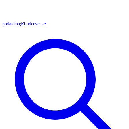
podatelna@budceves.cz