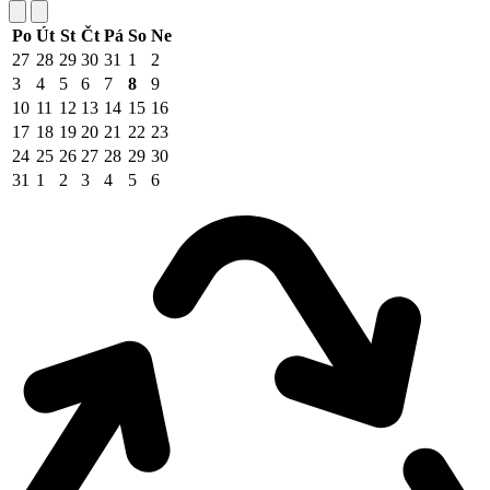
Po
Út
St
Čt
Pá
So
Ne
27
28
29
30
31
1
2
3
4
5
6
7
8
9
10
11
12
13
14
15
16
17
18
19
20
21
22
23
24
25
26
27
28
29
30
31
1
2
3
4
5
6