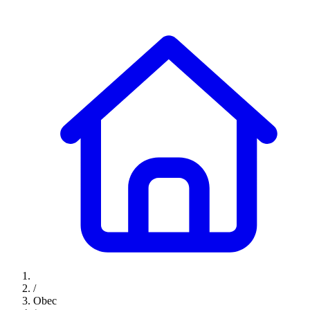
/
Obec