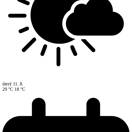
úterý
11. 8.
29 °C
18 °C