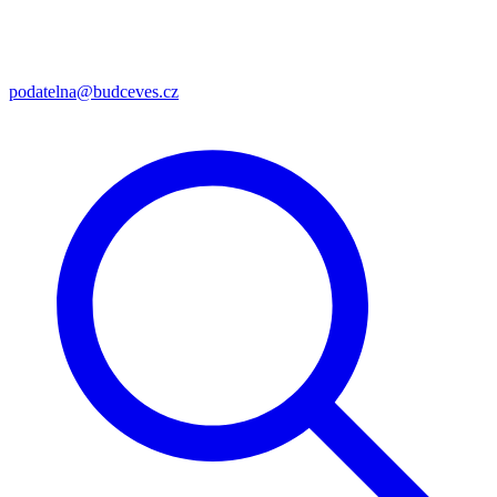
podatelna@budceves.cz