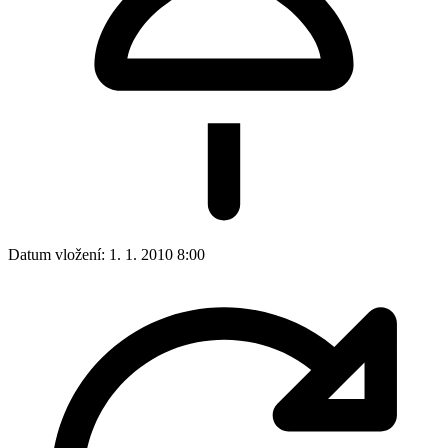
Autor:
Marek Nýč
Obec
Z historie obce