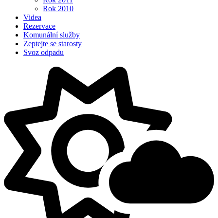
dnes
7. 8.
29 °C
17 °C