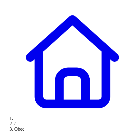
/
Obec